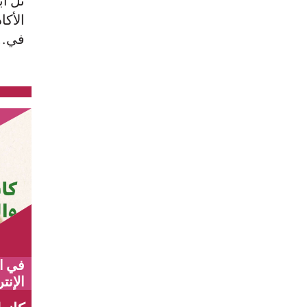
تل أبي
الأكا
في…
في ا
الإنت