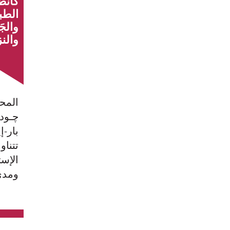
كانط
الطب
والج
والنز
المحا
ﭼـود
بار-إ
تتناو
الإست
ومد