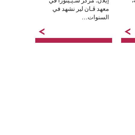
،
إيلان؛ مركز شـﭘـينوزا في
معهد ﭬـان لير نشهد في
السنوات…