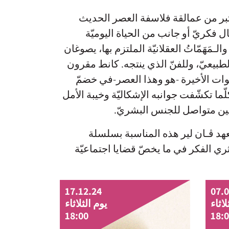
ذي يُعتبر من عمالقة فلاسفة العصر الحديث
فكريّ أو جانب من الحياة اليوميّة
ـمَهَمّاتُ العقلانيّة الملتزم بها، يصوغان
الطبيعيّ، وللفنّ الذي ينتجه. كانط مقرون
نوات الأخيرة -هو وهذا العصر-في خضمّ
ّما تكشّفت جوانبه الإشكاليّة وخيبة الأمل
حسين متواصل للجنس البشريّ.
عهد ﭬـان لير هذه المناسبة بسلسلة
ي الفكر في ما يخصّ قضايا اجتماعيّة
full date
full date
17.12.24
07.
لاثاء
يوم الثلاثاء
18:00
18: