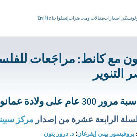
ولونسكي
اصدارات
مقالات ومحاضرات
إتصلوا بنا
He
|
En
ون مع كانط: مراجَعات للفلسف
 التنوير
 300 عام على ولادة عمانوئيل كانط
سلة الرابعة عشرة من إصدار
مركز سبين
بروفيسور بيني إيفرغان
؛
د. درور ينون