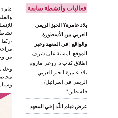
فعاليات وأنشطة سابقة
والفلس
بلاد عامرة؟ الحيز الريفي
للإنسا
نشاطَه
العربي بين الأسطورة
-ربّما
والواقع | في المعهد وعبر
مراجعة
الموقع
: أمسية على شرف
من وعو
إطلاق كتاب د. روعي ماروم"
وعلى غ
بلاد عامرة-الحيز العربي
محاضرا
الريفي في إسرائيل/
وسياسي
فلسطين"
عرض فيلم اللّد | في المعهد