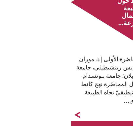
 حول
يعة
َمال
عة...
ضَرة الأولى | د. موران
يس-ريتشيطيلي، جامعة
يلان؛ جامعة ﭘـوتسدام
ل المحاضَرة نهج كانط
يطيقيّ تجاه الطبيعة
ى…