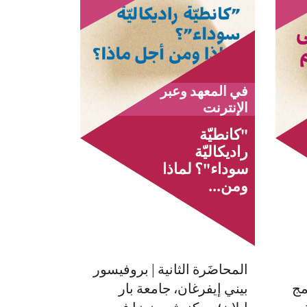
في المعهد وعبر
الإنترنت
"كانطيّة
راديكاليّة
سوداء"؟ لماذا
ومن...
المحاضَرة الثانية | بروفيسور
مج
بيني إيفرغان، جامعة بار