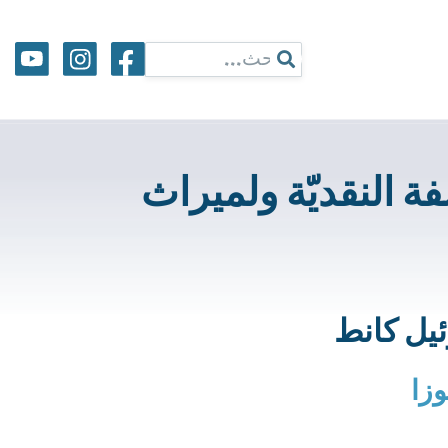
ة النقديّة ولميراث
وزا