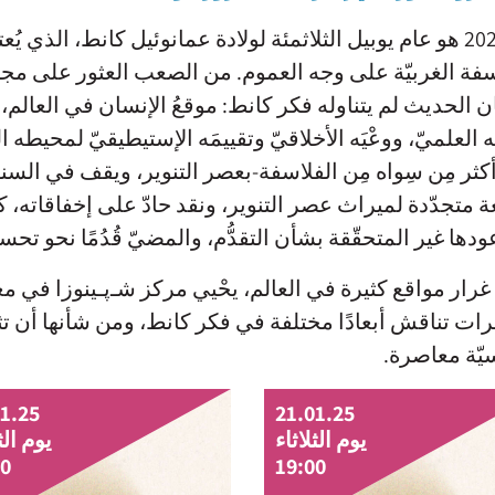
عام 2024 هو عام يوبيل الثلاثمئة لولادة عمانوئيل كانط، ال
فة الغربيّة على وجه العموم. من الصعب العثور على مجال 
ن الحديث لم يتناوله فكر كانط: موقعُ الإنسان في العالم، وال
 العلميّ، ووعْيَه الأخلاقيّ وتقييمَه الإستيطيقيّ لمحيطه 
 أكثر مِن سِواه مِن الفلاسفة-بعصر التنوير، ويقف في الس
 متجدّدة لميراث عصر التنوير، ونقد حادّ على إخفاقاته، كل
دها غير المتحقّقة بشأن التقدُّم، والمضيّ قُدُمًا نحو ت
رار مواقع كثيرة في العالم، يحْيي مركز شـﭘـينوزا في م
ت تناقش أبعادًا مختلفة في فكر كانط، ومن شأنها أن تثر
ّة معاصرة.
full date
01.25
21.01.25
يوم الثلاثاء
يوم الث
00
19:00