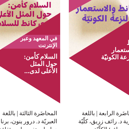
في المعهد وعبر
الإنترنت
ستعمار
السلام كأمن:
عة الكونيّة
حول المثل
الأعلى لدى...
ضَرة الرابعة | باللغة
المحاضَرة الثالثة | باللغة
ية د. رائف زريق، كلّيّة
العبريّة د. درور ينون، برنا