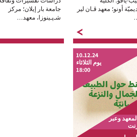
ب-يافو؛ الكلّيّة
دراسات تفسيرات وثقافة
ديميّة أونو؛ معهد ﭬـان لير
جامعة بار إيلان؛ مركز
شـﭘـينوزا، معهد…
full date
10.12.24
يوم الثلاثاء
18:00
لمعهد وعبر
رنت