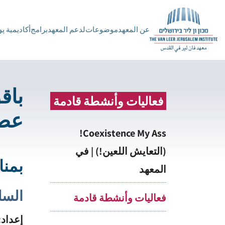
عن المعهد
موضوعات
لدعم المعهد
برامج
أكاديمية پ
باق
فعاليات وأنشطة قادمة
عصر
Coexistence My Ass!
(التعايش اللعين!) | في
بمناسبة مرور
المعهد
السل
فعاليات وأنشطة قادمة
إعداد: