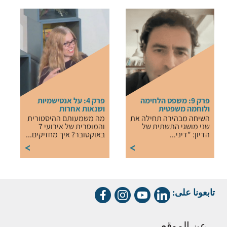
פרק 9: משפט הלחימה
פרק 4: על אנטישמיות
ולוחמה משפטית
ושנאות אחרות
השיחה מבהירה תחילה את
מה משמעותם ההיסטורית
שני מושגי התשתית של
והמוסרית של אירועי 7
הדיון: "דיני...
באוקטובר? איך מחזיקים...
تابعونا على:
عن الموقع