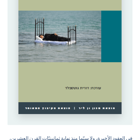
في العقود الأخيرة، ولا سيّما منذ نهاية ثمانينيّات القرن العشرين،