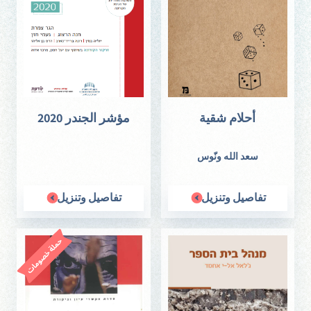
في الكتاب سيرورة كتابة أربع أديبات فلسطينيات من مواطنات
دولة إسرائيل وقبولهن الاجتماعيّ: ميسون أسدي، ورجاء بكريّة،
وعناق مواسي، وراوية بربارة، وذك من وجهة نظر نسويّة. يقدّم
القسم الثاني من الكتاب ترجمات للعبرية لعدد من الاعمال
الأدبية التي نوقشت في المقالات، وجرت ترجمتها خصيصا لهذا
الكتاب.
أحلام شقية
مؤشر الجندر 2020
سعد الله ونّوس
تفاصيل وتنزيل
تفاصيل وتنزيل