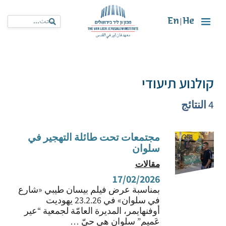
En
He
|
קולנוע תיעודי
4 النتائج
مجتمعات تحت طائلة التهجير في
سلوان
مقالات
17/02/2026
بمناسبة عرض فيلم بيسان طيبي «شارع
في سلوان» في 23.2.26 يهوديت
أوفنهايمر، المديرة العامّة لجمعية “عير
عَميم” سلوان هي حيّ …