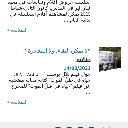
سلسلة عروض أفلام ونقاشات في معهد
ﭬـان لير في القدس، كانون الثاني-شباط
2025 يمكن لمشاهدة أفلام السلسلة في
بداية العام …
للمتابعة >
"لا يمكن البقاء، ولا المغادرة"
مقالات
14/03/2023
حول فيلم بلال يوسف:”חיים בצל המוות
حياة في ظلّ الموت” كتابة مقالة مقتضبة
عن فيلم “حياة في ظلّ الموت” للمخرج
…
للمتابعة >