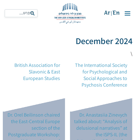
Ar
En
|
December 2024
\
British Association for
The International Society
Slavonic & East
for Psychological and
European Studies
Social Approaches to
Psychosis Conference
Dr. Orel Beilinson chaired
Dr. Anastasiia Zinevych
the East-Central Europe
talked about: “Analysis of
section of the
delusional narratives” at
Postgraduate Workshop:
the ISPS-IL (the