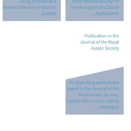
Using archives and
International Society for
research libraries in Eastern
Psychological and Social
Europe…
Approaches…
Publication in the
Journal of the Royal
Asiatic Society
Dr. Qiao Yang published a
paper in the Journal of the
Royal Asiatic Society,
“Lesser elite in crisis: family
strategies…