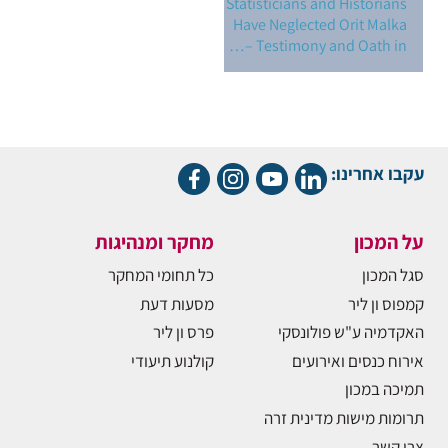
Statisticians and Historians
Have Neglected Orit Malka
– Testimony and Oath in…
עקבו אחרינו:
על המכון
מחקר ומנהיגות
סגל המכון
כל תחומי המחקר
קמפוס ון ליר
מסעות דעת
האקדמיה ע"ש פולונסקי
פרס ון ליר
אירוח כנסים ואירועים
קולנוע תיעודי
תמיכה במכון
תרומות מישות מדינית זרה
צרו קשר