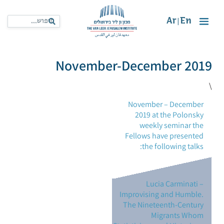
Ar
En
|
November-December 2019
\
November – December
2019 at the Polonsky
weekly seminar the
Fellows have presented
the following talks:
Lucia Carminati –
Improvising and Humble.
The Nineteenth-Century
Migrants Whom