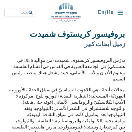
En
He
|
بروفيسور كريستوف شميدت
زميل أبحاث كبير
يدرّس البروفيسور كريستوف
شميدت
(من مواليد 1956 في
هلسنكي) في
الجامعة العبرية في القدس في أقسام الفلسفة
وعلوم الأديان والأدب الألماني، حيث يشغل هناك منصب رئيس
القسم.
مجالات أبحاثه هي اللاهوت السياسيّ في سياق الحداثة الأوروبية
اليهوديّة- المسيحية؛ النظرية النقدية (
أدورنو
،
بلوخ
، مركوزه)؛
الأدب الكلاسيكيّ والرومانسي الألماني (غوته حتى
هاينه
)،
والتوجه للاستشراق في الشعر الألماني؛ الثيولوجيا ونقد
الثيولوجيا
بعد
ايمانويل
كانط
في سياق الثقافة اليهوديّة
والمسيحية (الكاثوليكية والبروتستانتية)؛ الفلسفة والثيولوجيا
بين
كيرغيغارد
ونيتشه
؛
فينومينولوجيا
مارتن
هايديغير
؛ الفلسفة