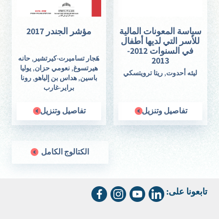
سياسة المعونات المالية
مؤشر الجندر 2017
للأسر التي لديها أطفال
في السنوات 2012-
هَجار تساميرت-كيرتشير
,
حانه
2013
هيرتسوغ
,
نعومي حزان
, يوليا
ليئه أحدوت, ريتا ترويتسكي
باسين,
هداس بن إلياهو
,
رونا
براير-غارب
تفاصيل وتنزيل
تفاصيل وتنزيل
الكتالوج الكامل
تابعونا على: