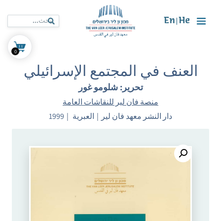
En
He
|
0
العنف في المجتمع الإسرائيلي
تحرير: شلومو غور
منصة فان لير للنقاشات العامة
دار النشر معهد فان لير
العبرية
1999