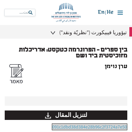
En
He
|
تيؤوريا فيبيكورت ("نظريّة ونقد")
בין ספרים – הפרוגרמה כטקסט: אדריכלות
מזוכיסטית ביד ושם
ערן נוימן
لتنزيل المقال
091c1dbd38d384e28b96c2f3724a7e50