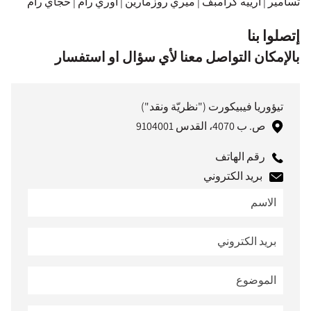
تسامير | أرييه كرامبف | ميري روزمارين | أوري رام | حجاي رام
إتصلوا بنا
بالإمكان التواصل معنا لأي سؤال او استفسار
تيؤوريا فيبيكورت ("نظريّة ونقد")
ص. ب 4070، القدس 9104001
رقم الهاتف
بريد الكتروني