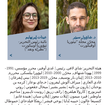
د. شاؤول سيتِر
عينات إيرنهايم
محرّر مجلّة "تيئوريا
نائبة رئيس التحرير-
أوڤيكورت"
تيؤوريا أوبيكورت
("نظريّة ونقد")
هيئة التحرير: شاي لافي, رئيس | عَدي أوفير، محرر مؤسس، 1991–
1999 | يهودا شنهاف, محرّر, 2000–2010 | ليؤورا بيلسكى, محررة,
2010–2013 | إيتان بار يوسيف, محرّر, 2019-2013 | بيني إيفرغان |
غادي الغازي | ميراف ألوش ليفرون | حـﭼاي بوعاز | كرمه بن
يوحنان | يارون بن نائيه | بشير بشير | ميخال جڤعوني | روتي
غينزبورچ | كارولا هيلفريخ | رائف زريق | رونيت تاﭘـييرو | مناحيم
ماوطنر | ڤيرد ميمون | إيلات معوز | إيلان سبان | هنيدة غانم |
كتسيعا عالون | حبيبه بْدايا | يوخي فيشر | ريفكا فيلدحاي | حموطال