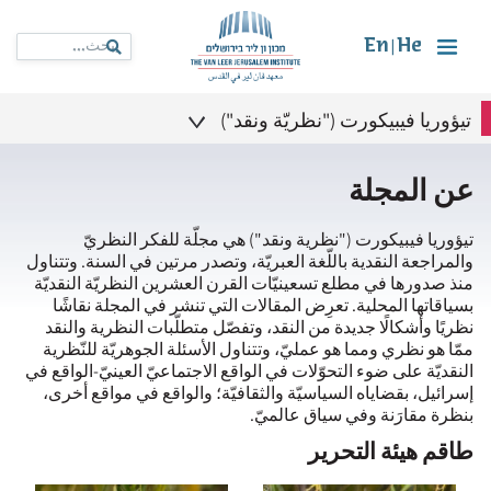
En
He
|
تيؤوريا فيبيكورت ("نظريّة ونقد")
عن المجلة
تيؤوريا فيبيكورت ("نظرية ونقد") هي مجلّة للفكر النظريّ
والمراجعة النقدية باللّغة العبريّة، وتصدر مرتين في السنة. وتتناول
منذ صدورها في مطلع تسعينيّات القرن العشرين النظريّة النقديّة
بسياقاتها المحلية. تعرِض المقالات التي تنشر في المجلة نقاشًا
نظريًا وأشكالًا جديدة من النقد، وتفصّل متطلّبات النظرية والنقد
ممّا هو نظري ومما هو عمليّ، وتتناول الأسئلة الجوهريّة للنّظرية
النقديّة على ضوء التحوّلات في الواقع الاجتماعيّ العينيّ-الواقع في
إسرائيل، بقضاياه السياسيّة والثقافيّة؛ والواقع في مواقع أخرى،
بنظرة مقارَنة وفي سياق عالميّ.
طاقم هيئة التحرير