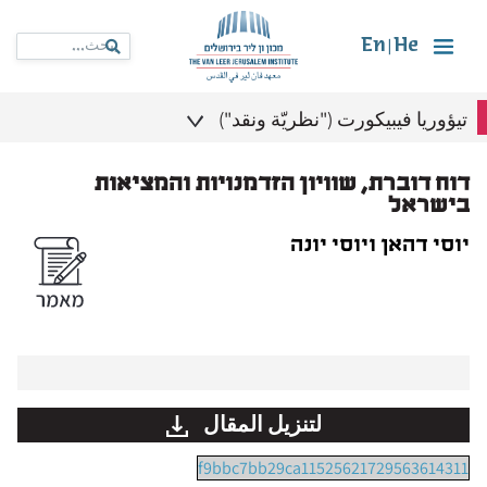
En
He
|
تيؤوريا فيبيكورت ("نظريّة ونقد")
דוח דוברת, שוויון הזדמנויות והמציאות
בישראל
יוסי דהאן ויוסי יונה
لتنزيل المقال
f9bbc7bb29ca11525621729563614311