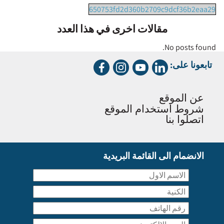
650753fd2d360b2709c9dcf36b2eaa29
مقالات اخرى في هذا العدد
No posts found.
تابعونا على:
عن الموقع
شروط استخدام الموقع
اتصلوا بنا
الانضمام الى القائمة البريدية