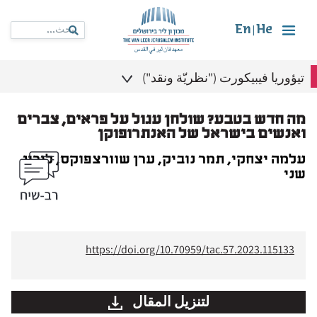
En
He
|
تيؤوريا فيبيكورت ("نظريّة ونقد")
מה חדש בטבע? שולחן עגול על פראים, צברים
ואנשים בישראל של האנתרופוקן
עלמה יצחקי, תמר נוביק, ערן שוורצפוקס, לירון
שני
https://doi.org/10.70959/tac.57.2023.115133
لتنزيل المقال