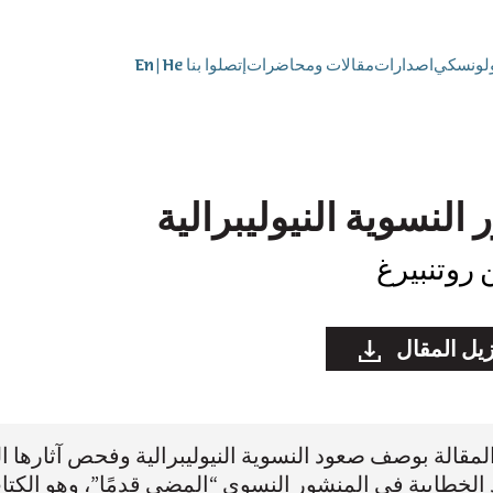
ولونسكي
اصدارات
مقالات ومحاضرات
إتصلوا بنا
He
|
En
النسوية النيوليبرالية
 روتنبيرغ
زيل المقال
لمقالة بوصف صعود النسوية النيوليبرالية وفحص آثارها ا
د الخطابية في المنشور النسوي “المضي قدمًا”، وهو الكتا