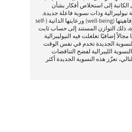
لكاتبة إلى استخلاص أفكار بشأن
ية نيوليبرالية وذات نسوية فاعلة جديدة.
تأخذ الذات النسوية الفاعلة على عاتقها كامل المسئولية على رفاهيتها (well-being) ورعايتها الذاتية (self-
رة، ذلك التوازن المستند إلى حساب ثابت
الاً إضافيًا تغلغلت فيه النيوليبرالية
 النسوية الجديدة تخدم في نفس الوقت
 النسوية الليبرالية لفضح التناقضات
تالي، تعزّز هذه النسوية الجديدة أكثر