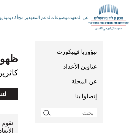
عن المعهد
موضوعات
لدعم المعهد
برامج
أكاديمية پ
تيؤوريا فيبيكورت
ظهور 
عناوين الأعداد
كاثرين
عن المجلة
لتن
إتصلوا بنا
Search
for:
تقوم ا
الأبعا