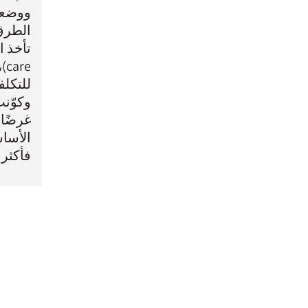
ووضعت
الطرق 
re
للتكلف
وكوّنت
غرضًا 
الأساس
فأكثر ا