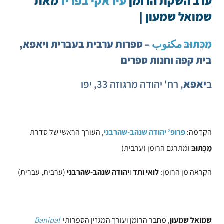
ערב השקת הרומן
עיראקי בפריז
מאת
שמואל שמעון |
מַכְּתוּבּ مكتوب
– ספרות ערבית בעברית ויאפא,
בית קפה וחנות ספרים
ב
יאפא
, רח' יהודה מרגוזה 33, יפו
הקדמה:
פרופ
’
יהודה
שנהב-שהרבני
, העורך הראשי של סדרת
מַכְּתוּבּ
ומתרגם הרומן (ערבית)
הקראה מן הרומן:
לואי ותד
ו
יהודה שנהב-שהרבני
(ערבית, עברית)
שמואל
שמעון
, מחבר הרומן ועורך המגזין הספרותי
Banipal