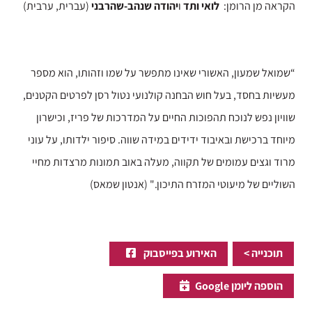
הקראה מן הרומן:
לואי ותד
ו
יהודה שנהב-שהרבני
(עברית, ערבית)
“שמואל שמעון, האשורי שאינו מתפשר על שמו וזהותו, הוא מספר
מעשיות בחסד, בעל חוש הבחנה קולנועי נטול רסן לפרטים הקטנים,
שוויון נפש לנוכח תהפוכות החיים על המדרכות של פריז, וכישרון
מיוחד ברכישת ובאיבוד ידידים במידה שווה. סיפור ילדותו, על עוני
מרוד וגצים עמומים של תקווה, מעלה באוב תמונות מרצדות מחיי
השוליים של מיעוטי המזרח התיכון." (אנטון שמאס)
תוכנייה >
האירוע בפייסבוק
הוספה ליומן Google