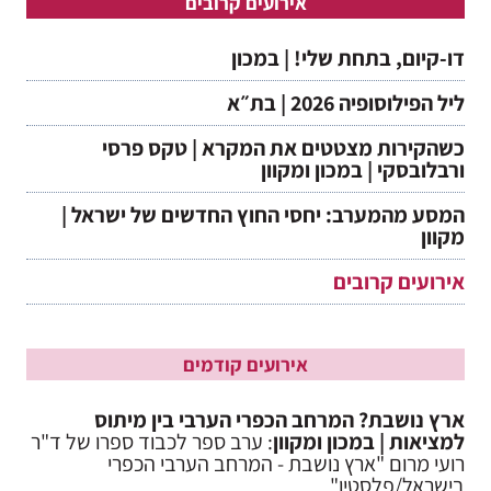
אירועים קרובים
דו-קיום, בתחת שלי! | במכון
ליל הפילוסופיה 2026 | בת״א
כשהקירות מצטטים את המקרא | טקס פרסי
ורבלובסקי | במכון ומקוון
המסע מהמערב: יחסי החוץ החדשים של ישראל |
מקוון
אירועים קרובים
אירועים קודמים
ארץ נושבת? המרחב הכפרי הערבי בין מיתוס
למציאות | במכון ומקוון
: ערב ספר לכבוד ספרו של ד"ר
רועי מרום "ארץ נושבת - המרחב הערבי הכפרי
בישראל/פלסטין"