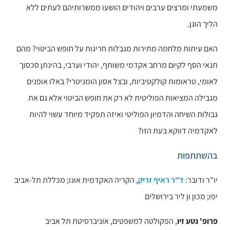
משמעתי ומרצים ערבים ויהודים הושעו ממשרותיהם לעתים ללא
הליך הוגן.
האם עיתות מלחמה מתירות מגבלות חריגות על חופש הביטוי? מהם
תנאי הסף לקיום מרחב אקדמי משותף, יהודי וערבי, בהינתן סכסוך
לאומי, טראומות קולקטיביות, ובצל אסון הומניטרי? באלו אופנים
מגבילה המציאות הפוליטית לא רק את חופש הביטוי אלא גם את
גבולות השיחה והדמיון הפוליטי ואיזה תפקיד מיוחד עשוי להיות
לאקדמיה דווקא בעת הזו?
בהשתתפות
יו"ר ודובר:
ד"ר ראיף זריק
,
הקריה האקדמית אונו; מכללת תל-אביב
יפו;
מכון ון ליר בירושלים
פרופ' נטע זיו
, הפקולטה למשפטים, אוניברסיטת תל אביב