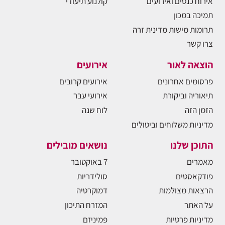
אירוח כנסים ואירועים
קולנוע תיעודי
תמיכה במכון
תרומות מישות מדינית זרה
צרו קשר
הוצאה לאור
אירועים
פרסומים אחרונים
אירועים קרובים
תיאוריה וביקורת
אירועי עבר
הזמן הזה
לוח שנה
מדיניות משלוחים וביטולים
התוכן שלנו
נושאים מובילים
מאמרים
7 באוקטובר
פודקאסטים
סולידריות
הרצאות מצולמות
דמוקרטיה
על האתר
המזרח התיכון
מדיניות פרטיות
פמיניזם