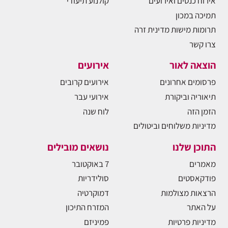
אירוח כנסים ואירועים
קולנוע תיעודי
תמיכה במכון
תרומות מישות מדינית זרה
צרו קשר
הוצאה לאור
אירועים
פרסומים אחרונים
אירועים קרובים
תיאוריה וביקורת
אירועי עבר
הזמן הזה
לוח שנה
מדיניות משלוחים וביטולים
התוכן שלנו
נושאים מובילים
מאמרים
7 באוקטובר
פודקאסטים
סולידריות
הרצאות מצולמות
דמוקרטיה
על האתר
המזרח התיכון
מדיניות פרטיות
פמיניזם