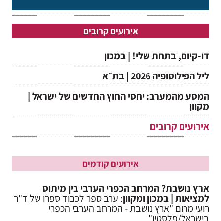
אירועים קרובים
דו-קיום, בתחת שלי! | במכון
ליל הפילוסופיה 2026 | בת״א
המסע מהמערב: יחסי החוץ החדשים של ישראל |
מקוון
אירועים קרובים
אירועים קודמים
ארץ נושבת? המרחב הכפרי הערבי בין מיתוס
למציאות | במכון ומקוון
: ערב ספר לכבוד ספרו של ד"ר
רועי מרום "ארץ נושבת - המרחב הערבי הכפרי
בישראל/פלסטין"