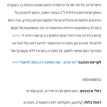
הישראלית, מדינת ישראל הרשמית כמעט שאינה נוכחת בו. בעקבות
האסון שהתרחש בהילולת ל"ג בעומר השנה, נבקש להתבונן על
ההיבטים הלאומיים והפוליטיים של המקום הקדוש במירון, ועל היחס
בינם לבין משמעותו הדתית וההיסטורית: מה המשמעות של מקום
קדוש במדינה מודרנית? מהם היחסים בין קדושה דתית ל
ריבונות
חילונית? מהו הרקע החברתי וההיסטורי להיעדרותה של המדינה
ממירון? האם אפשר לחשוב על החברה בישראל ללא מקום קדוש?
לקריאת הכתבה
"הר מירון – מה השתנה בין 2015 להיום?" >>>
בהשתתפות
רחלי איבנבוים
, ראש תחום חברה חרדית, מכון שחרית
רפאל בלולו
, קולנוען; הפקולטה לארכיטקטורה, הטכניון