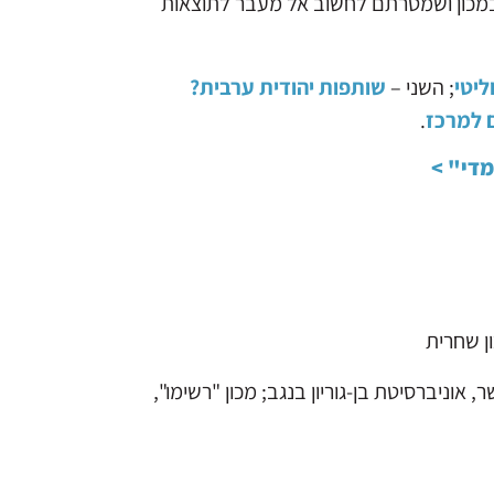
 במכון ושמטרתם לחשוב אל מעבר לתוצאות
ליטי
; השני –
שותפות יהודית ערבית?
ם למרכז
.
די" >
ן שחרית
אוניברסיטת בן-גוריון בנגב; מכון "רשימו",