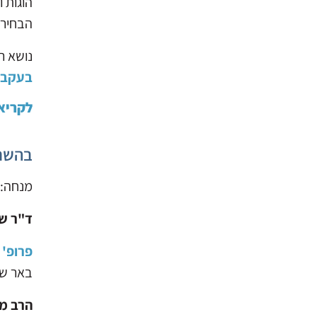
הוגות 
הבחירו
נושא ר
בעקבות מאי 1
לקריא
בהשת
מנחה:
ד"ר ש
פרופ' 
באר שבע
הרב מ