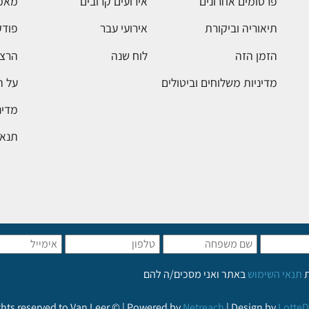
פרסומים אחרונים
אירועים קרובים
מאמ
תיאוריה וביקורת
אירועי עבר
פודק
הזמן הזה
לוח שנה
הרצא
מדיניות משלוחים וביטולים
על 
מדינ
תנאי
ת
תנאי השימוש
באתר ואני מסכים/ה להם
ights reserved to Van Leer © | Powered by
Netreach
| Design by
LotteD