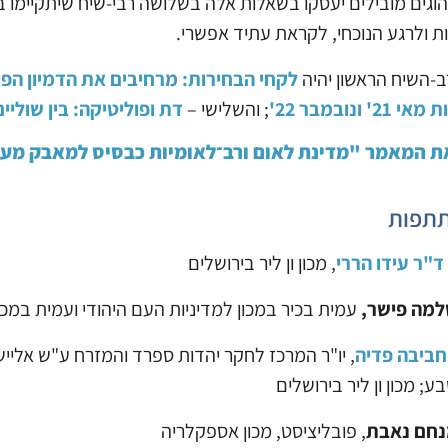
והוגים מובילים יעסקו בשאלות אלה בשלושה רבי-שיח שיתקיימו
ת ולרגע הנוכחי, לקראת עתיד אפשרי.
ב-השיח הראשון יהיה
לקחי הבחירות: מרחיבים את הדמיון הפו
2' ונובמבר 22'
; והשלישי –
דת ופוליטיקה: בין שוליי
ת המאמר "מדינת לאום ורב־לאומיות כבסיס למאבק מעמ
תפות
ד"ר עידו הררי
, מכון ון ליר בירושלים
למה פישר,
עמית בכיר במכון למדיניות העם היהודי ועמית במכו
חביבה פדיה
, יו"ר המרכז לחקר יהדות ספרד והמזרח ע"ש אליישר, 
; מכון ון ליר בירושלים
נחם נאבת
, פובליציסט, מכון אספקלריה