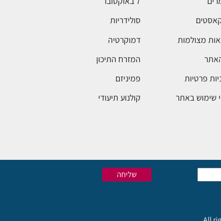
רים
7 באוקטובר
אסטים
סולידריות
ות מצולמות
דמוקרטיה
האתר
המזרח התיכון
יות פרטיות
פמיניזם
 שימוש באתר
קולנוע תיעודי
All r