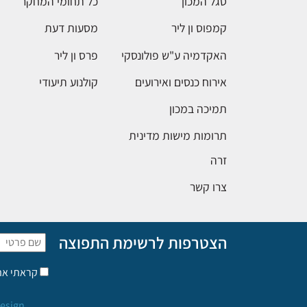
סגל המכון
כל תחומי המחקר
קמפוס ון ליר
מסעות דעת
האקדמיה ע"ש פולונסקי
פרס ון ליר
אירוח כנסים ואירועים
קולנוע תיעודי
תמיכה במכון
תרומות מישות מדינית
זרה
צרו קשר
הצטרפות לרשימת התפוצה
קראתי א
esign