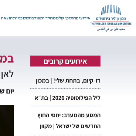
אירועים
התוכן שלנו
מחקר ומעורבות
תוכניות
הוצאה 
במכ
אירועים קרובים
לאן 
דו-קיום, בתחת שלי! | במכון
יום ש
ליל הפילוסופיה 2026 | בת״א
המסע מהמערב: יחסי החוץ
החדשים של ישראל | מקוון