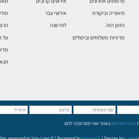
פרסומים אחרונים
אירועים קרובים
מאמ
תיאוריה וביקורת
אירועי עבר
פודק
הזמן הזה
לוח שנה
הרצא
מדיניות משלוחים וביטולים
על 
מדינ
תנאי
ת
תנאי השימוש
באתר ואני מסכים/ה להם
ights reserved to Van Leer © | Powered by
Netreach
| Design by
LotteD