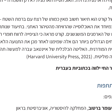
ילה ארמנית גדולה. האוכלוסייה הארמנית לא רק הושמדה – היא
ת.
ל קורט הוא תיאור חשוב מאין כמותו של רצח עם ברמת השטח – 
במיוחד את האוכלוסייה שהרוויחה מהטיהור האתני. בתיעוד שנ
 של הארמנים המשגשגים. קורט מראה כי הציפייה לרווח חומרי ה
חים הגדולים ביותר הם אלה שמימנו לאחר מכן את התנועה הלא
ת המודרנית. האליטה הכלכלית של איינטאב עברה למעשה תהלי
Harvard University Press, 2021)
 החי ילווה בכתוביות בעברית
תפות
ים:
עומר ברטוב
, המחלקה להיסטוריה, אוניברסיטת בראון