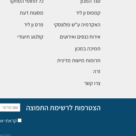
סגל המכון
כל תחומי המחקר
קמפוס ון ליר
מסעות דעת
האקדמיה ע"ש פולונסקי
פרס ון ליר
אירוח כנסים ואירועים
קולנוע תיעודי
תמיכה במכון
תרומות מישות מדינית
זרה
צרו קשר
הצטרפות לרשימת התפוצה
קראתי א
esign