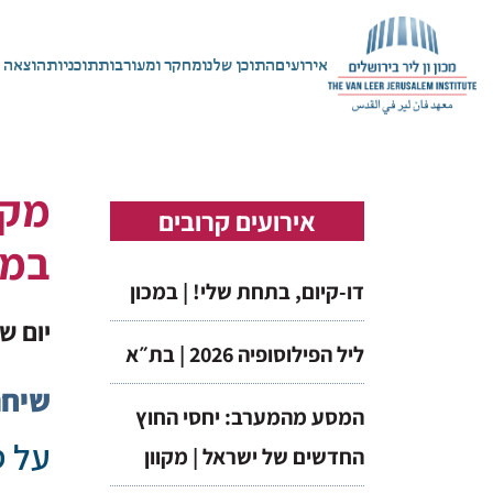
אירועים
התוכן שלנו
מחקר ומעורבות
תוכניות
הוצאה 
מקו
אירועים קרובים
במח
דו-קיום, בתחת שלי! | במכון
יום שנ
ליל הפילוסופיה 2026 | בת״א
שיחה
המסע מהמערב: יחסי החוץ
על ס
החדשים של ישראל | מקוון