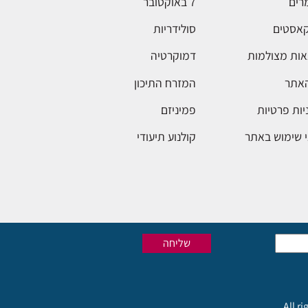
רים
7 באוקטובר
אסטים
סולידריות
ות מצולמות
דמוקרטיה
האתר
המזרח התיכון
יות פרטיות
פמיניזם
 שימוש באתר
קולנוע תיעודי
All r