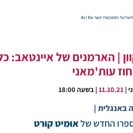
לאור
על המכון
צרו קשר
En
|
Ar
ון | הארמנים של איינטאב: כ
וז עות'מאני
י |
11.10.21
| בשעה 18:00
 באנגלית |
פרו החדש של
אוּמִיט קוּרט