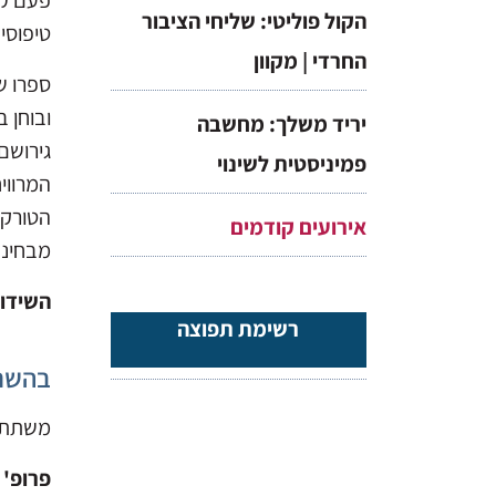
פעם קה
הקול פוליטי: שליחי הציבור
טיפוסי
החרדי | מקוון
ספרו ש
ובוחן 
יריד משלך: מחשבה
גירושם
פמיניסטית לשינוי
המרווי
הטורקי
אירועים קודמים
מבחינה פוליטית. (
השידור
רשימת תפוצה
בהשת
משתתפ
פרופ' 