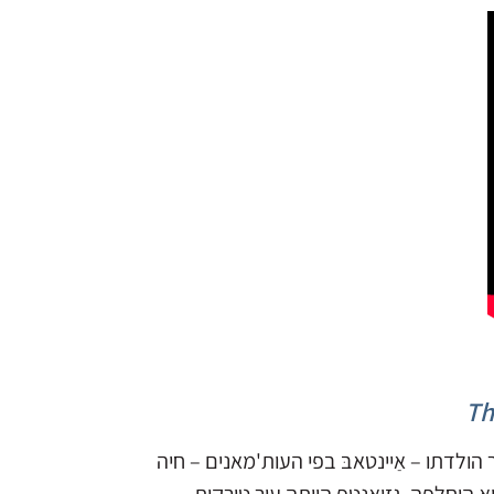
Th
ולדתו – אַיינטאבּ בפי העות'מאנים – חיה