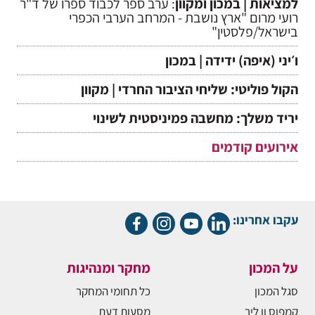
למציאות | במכון ומקוון
: ערב ספר לכבוד ספרו של ד"ר
רועי מרום "ארץ נושבת - המרחב הערבי הכפרי
בישראל/פלסטין"
ו׳יני (איפה) ידידה | במכון
הקול פוליטי: שליחי הציבור החרדי | מקוון
יריד משלך: מחשבה פמיניסטית לשינוי
אירועים קודמים
עקבו אחרינו:
על המכון
מחקר ומנהיגות
סגל המכון
כל תחומי המחקר
קמפוס ון ליר
מסעות דעת