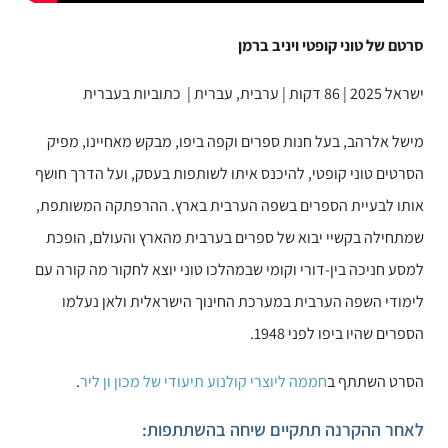
סרטם של טוני קופטי ויניב ברמן
ישראל 2025 | 86 דקות | ערבית, עברית | כתוביות בעברית
מישל אלרהב, בעל חנות ספרים וקפה ביפו, מבקש מאחיינו, מפיק
הסרטים טוני קופטי, להיכנס איתו לשותפות בעסק, ועל הדרך חושף
אותו לבעיית הספרים בשפה הערבית בארץ. ההרפתקה המשותפת,
שמתחילה בקשיי יבוא של ספרים בערבית מהארץ והעולם, הופכת
למסע חניכה בין-דורי וקומי שבמהלכו טוני יוצא לחקור מה קורה עם
לימודי השפה הערבית במערכת החינוך הישראלית ולאן נעלמו
הספרים שהיו ביפו לפני 1948.
הסרט השתתף ב
חממה ליוצרי קולנוע תיעודי של מכון ון ליר
.
לאחר
ההקרנה
תתקיים
שיחה
בהשתתפות
: