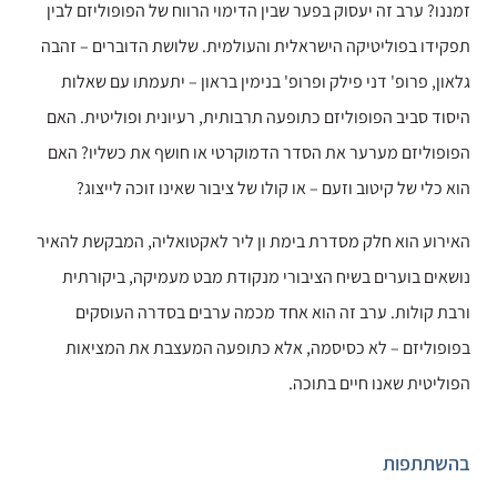
זמננו? ערב זה יעסוק בפער שבין הדימוי הרווח של הפופוליזם לבין
תפקידו בפוליטיקה הישראלית והעולמית. שלושת הדוברים – זהבה
גלאון, פרופ' דני פילק ופרופ' בנימין בראון – יתעמתו עם שאלות
היסוד סביב הפופוליזם כתופעה תרבותית, רעיונית ופוליטית. האם
הפופוליזם מערער את הסדר הדמוקרטי או חושף את כשליו? האם
הוא כלי של קיטוב וזעם – או קולו של ציבור שאינו זוכה לייצוג?
האירוע הוא חלק מסדרת בימת ון ליר לאקטואליה, המבקשת להאיר
נושאים בוערים בשיח הציבורי מנקודת מבט מעמיקה, ביקורתית
ורבת קולות. ערב זה הוא אחד מכמה ערבים בסדרה העוסקים
בפופוליזם – לא כסיסמה, אלא כתופעה המעצבת את המציאות
הפוליטית שאנו חיים בתוכה.
בהשתתפות