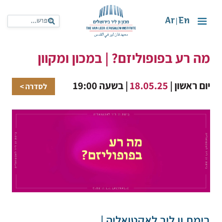
Ar
En
|
מה רע בפופוליזם? | במכון ומקוון
יום ראשון |
18.05.25
| בשעה 19:00
לסדרה >
בימת ון ליר לאקטואליה |