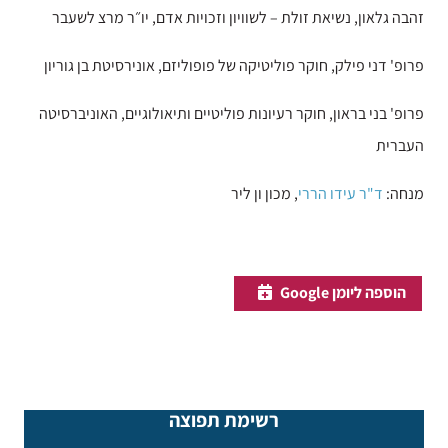
זהבה גלאון, נשיאת זולת – לשוויון וזכויות אדם, יו״ר מרצ לשעבר
פרופ' דני פילק, חוקר פוליטיקה של פופוליזם, אונירסיטת בן גוריון
פרופ' בני בראון, חוקר רעיונות פוליטיים ותיאולוגיים, האוניברסיטה
העברית
מנחה:
ד"ר עידו הררי
, מכון ון ליר
הוספה ליומן Google
רשימת תפוצה