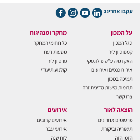
עקבו אחרינו:
על המכון
מחקר ומנהיגות
סגל המכון
כל תחומי המחקר
קמפוס ון ליר
מסעות דעת
האקדמיה ע"ש פולונסקי
פרס ון ליר
אירוח כנסים ואירועים
קולנוע תיעודי
תמיכה במכון
תרומות מישות מדינית זרה
צרו קשר
הוצאה לאור
אירועים
פרסומים אחרונים
אירועים קרובים
תיאוריה וביקורת
אירועי עבר
הזמן הזה
לוח שנה