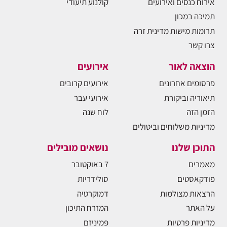
אירוח כנסים ואירועים
קולנוע תיעודי
תמיכה במכון
תרומות מישות מדינית זרה
צרו קשר
הוצאה לאור
אירועים
פרסומים אחרונים
אירועים קרובים
תיאוריה וביקורת
אירועי עבר
הזמן הזה
לוח שנה
מדיניות משלוחים וביטולים
התוכן שלנו
נושאים מובילים
מאמרים
7 באוקטובר
פודקאסטים
סולידריות
הרצאות מצולמות
דמוקרטיה
על האתר
המזרח התיכון
מדיניות פרטיות
פמיניזם