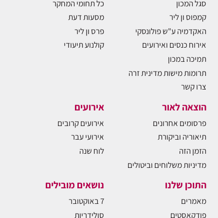
סגל המכון
כל תחומי המחקר
קמפוס ון ליר
מסעות דעת
האקדמיה ע"ש פולונסקי
פרס ון ליר
אירוח כנסים ואירועים
קולנוע תיעודי
תמיכה במכון
תרומות מישות מדינית זרה
צרו קשר
הוצאה לאור
אירועים
פרסומים אחרונים
אירועים קרובים
תיאוריה וביקורת
אירועי עבר
הזמן הזה
לוח שנה
מדיניות משלוחים וביטולים
התוכן שלנו
נושאים מובילים
מאמרים
7 באוקטובר
פודקאסטים
סולידריות