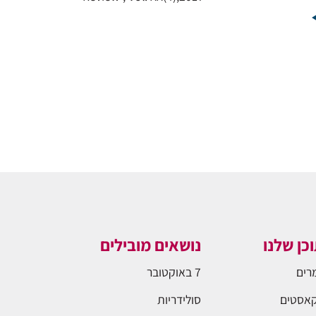
כן שלנו
נושאים מובילים
רים
7 באוקטובר
אסטים
סולידריות