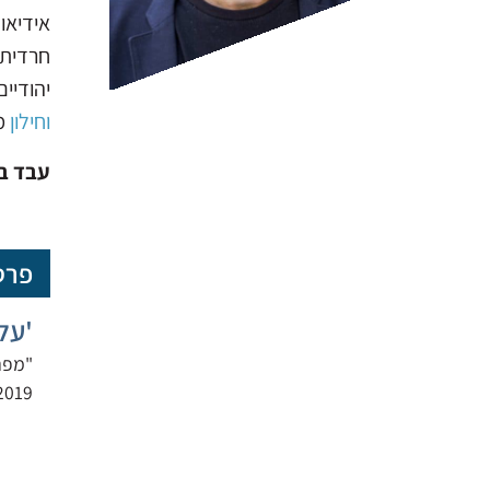
אידיאו
חרדית 
יהודיים
וחילון
מש
עבד במכ
פרס
'עלי
2019