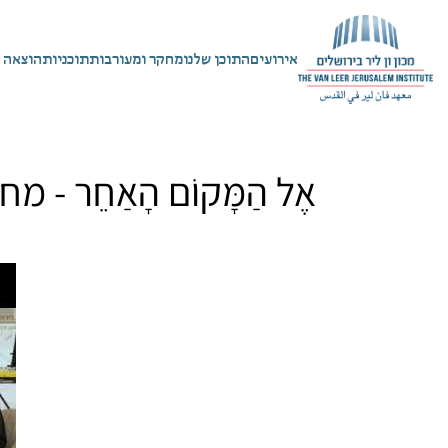
אירועים
התוכן שלנו
מחקר ומעורבות
תוכניות
הוצאה 
אֶל הַמָּקוֹם הָאַחֵר -