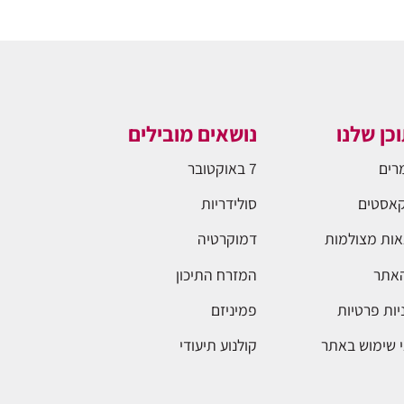
כן שלנו
נושאים מובילים
רים
7 באוקטובר
אסטים
סולידריות
ות מצולמות
דמוקרטיה
האתר
המזרח התיכון
יות פרטיות
פמיניזם
 שימוש באתר
קולנוע תיעודי