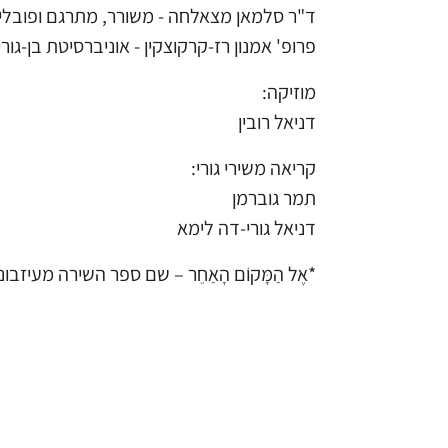
ד"ר סלמאן מצאלחה - משורר, מתרגם ופובלי
פרופ' אמנון רז-קרקוצקין - אוניברסיטת בן-גורי
מוזיקה:
דניאל רובין
קריאה משירי גורי:
תמר גוברמן
דניאל גורי-דה לימא
*אֶל הַמָּקוֹם הָאַחֵר – שם ספר השירה מעיז