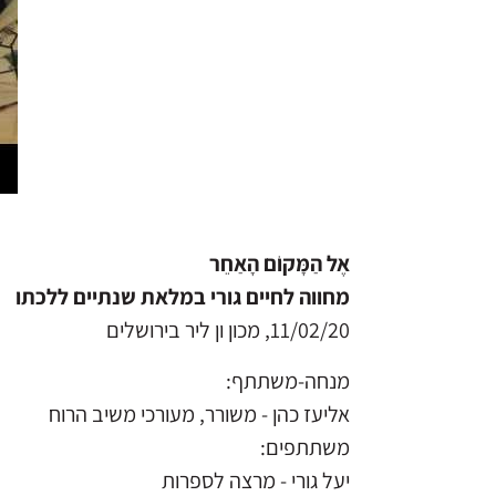
אֶל הַמָּקוֹם הָאַחֵר
מחווה לחיים גורי במלאת שנתיים ללכתו
11/02/20, מכון ון ליר בירושלים
מנחה-משתתף:
אליעז כהן - משורר, מעורכי משיב הרוח
משתתפים:
יעל גורי - מרצה לספרות