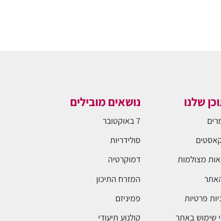
כן שלנו
נושאים מובילים
רים
7 באוקטובר
אסטים
סולידריות
ות מצולמות
דמוקרטיה
האתר
המזרח התיכון
יות פרטיות
פמיניזם
 שימוש באתר
קולנוע תיעודי