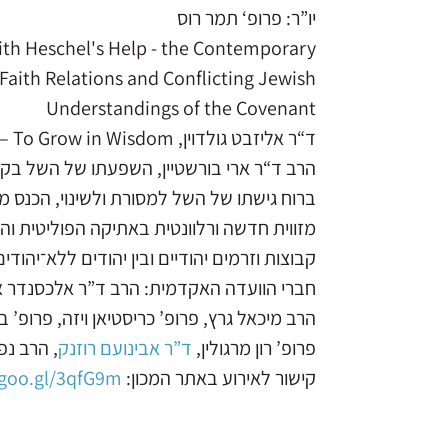
יו”ר: פרופ‘ תמר רוס
with Heschel's Help - the Contemporary
-Faith Relations and Conflicting Jewish
Understandings of the Covenant
ד“ר אליזבט גולדוין, To Grow in Wisdom – השל ואיכות סוף החיים
הרב ד“ר ארי בורשטיין, השפעתו של השל בק
ברוח גישתו של השל למסורת ולשינוי, הכנס מ
מזווית חדשה ורלוונטית באתיקה הפוליטית וה
קבוצות וזרמים יהודיים ובין יהודים ללא־יהוד
חברי הוועדה האקדמית: הרב ד”ר אלכסנדר אבן־
הרב מיכאל גרץ, פרופ’ כריסטיאן ויזה, פרופ’ ב
פרופ’ רון מרגולין,
ד”ר אבינועם רוזנק
, הרב נפ
קישור לאירוע באתר המכון:
/goo.gl/3qfG9m