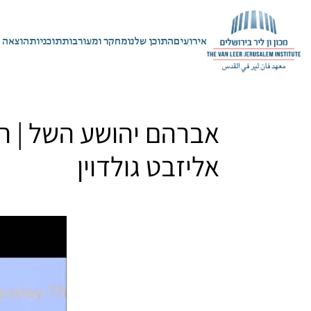
אירועים
התוכן שלנו
מחקר ומעורבות
תוכניות
הוצאה 
אברהם יהושע השל | הגו
אליזבט גולדוין