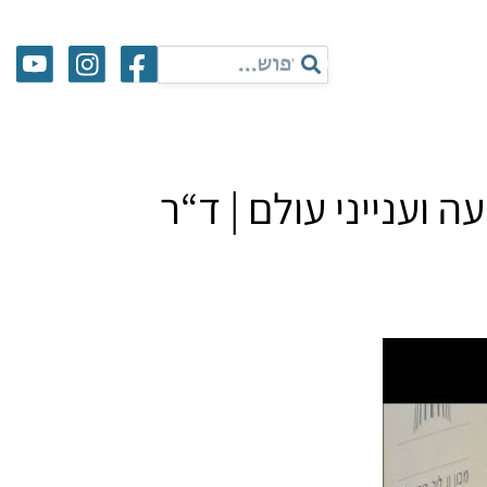
 וענייני עולם | ד“ר