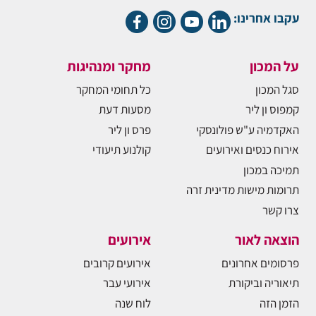
עקבו אחרינו:
על המכון
מחקר ומנהיגות
סגל המכון
כל תחומי המחקר
קמפוס ון ליר
מסעות דעת
האקדמיה ע"ש פולונסקי
פרס ון ליר
אירוח כנסים ואירועים
קולנוע תיעודי
תמיכה במכון
תרומות מישות מדינית זרה
צרו קשר
הוצאה לאור
אירועים
פרסומים אחרונים
אירועים קרובים
תיאוריה וביקורת
אירועי עבר
הזמן הזה
לוח שנה