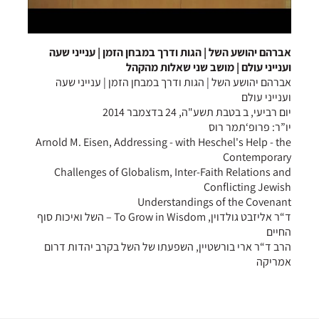
אברהם יהושע השל | הגות ודרך במבחן הזמן | ענייני שעה
וענייני עולם | מושב שני שאלות מהקהל
אברהם יהושע השל | הגות ודרך במבחן הזמן | ענייני שעה
וענייני עולם
יום רביעי, ב בטבת תשע"ה, 24 בדצמבר 2014
יו”ר: פרופ‘תמר רוס
Arnold M. Eisen, Addressing - with Heschel's Help - the
Contemporary
Challenges of Globalism, Inter-Faith Relations and
Conflicting Jewish
Understandings of the Covenant
ד“ר אליזבט גולדוין, To Grow in Wisdom – השל ואיכות סוף
החיים
הרב ד“ר ארי בורשטיין, השפעתו של השל בקרב יהדות דרום
אמריקה