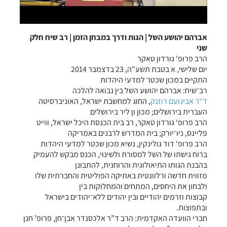
אברהם יהושע השל | הגות ודרך במבחן הזמן | רב שיח חלק
שני
הרב פרופ‘ גורדון טאקר
יום שלישי, א בטבת תשע"ה, 23 בדצמבר 2014
התקיים במכון שכטר למדעי היהדות
רב־שיח: אברהם יהושע השל בין נבואה להלכה
ד“ר אבינועם רוזנק
, החוג למחשבת ישראל, האוניברסיטה
העברית בירושלים; מכון ון ליר בירושלים
הרב פרופ‘ גורדון טאקר, רב בית הכנסת היכל ישראל, ווייט
פליינס, ניו־יורק; בית המדרש לרבנים באמריקה
הרב פרופ‘ דוד גולינקין, נשיא מכון שכטר למדעי היהדות
ברוח גישתו של השל למסורת ולשינוי, הכנס מבקש להעמיק
בהבנת הגותו התיאולוגית והרוחנית, להתבונן
מזווית חדשה ורלוונטית באתיקה הפוליטית והחברתית שלו
ולבחון את היחסים, המתחים והמחלוקות בין
קבוצות וזרמים יהודיים ובין יהודים ללא־יהודים בישראל
ובתפוצות.
חברי הוועדה האקדמית: הרב ד”ר אלכסנדר אבן־חן, פרופ’ חנן