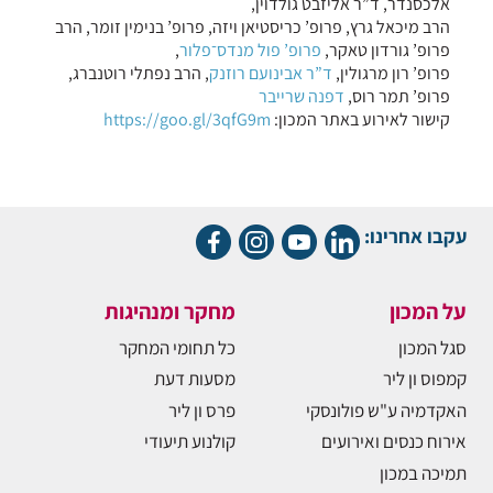
אלכסנדר, ד”ר אליזבט גולדוין,
הרב מיכאל גרץ, פרופ’ כריסטיאן ויזה, פרופ’ בנימין זומר, הרב
פרופ’ גורדון טאקר,
פרופ’ פול מנדס־פלור
,
פרופ’ רון מרגולין,
ד”ר אבינועם רוזנק
, הרב נפתלי רוטנברג,
פרופ’ תמר רוס,
דפנה שרייבר
קישור לאירוע באתר המכון:
https://goo.gl/3qfG9m
עקבו אחרינו:
על המכון
מחקר ומנהיגות
סגל המכון
כל תחומי המחקר
קמפוס ון ליר
מסעות דעת
האקדמיה ע"ש פולונסקי
פרס ון ליר
אירוח כנסים ואירועים
קולנוע תיעודי
תמיכה במכון