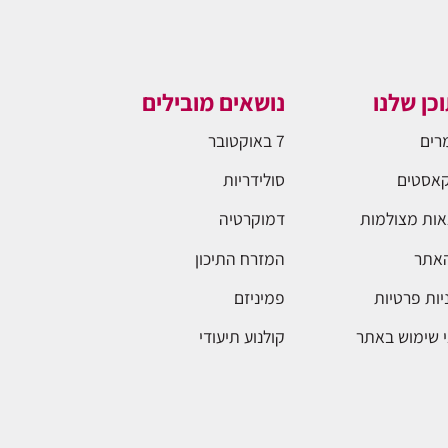
כן שלנו
נושאים מובילים
רים
7 באוקטובר
אסטים
סולידריות
ות מצולמות
דמוקרטיה
האתר
המזרח התיכון
יות פרטיות
פמיניזם
 שימוש באתר
קולנוע תיעודי