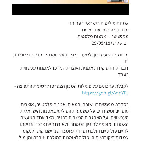
אמנות פוליטית בישראל בעת הזו
סדרת מפגשים עם יוצרים
מפגש שני – אמנות פלסטית
יום שלישי 29/05/18
מנחה: יהושע סימון, לשעבר אוצר ראשי ומנהל מובי מוזיאוני בת
ים
דוברת: הדס קידר, אמנית ואוצרת המרכז לאמנות עכשווית
בערד
לקבלת עדכונים על פעילות המכון הצטרפו לרשימת התפוצה -
https://goo.gl/AqqYFe
בסדרת מפגשים זו ישוחחו במאים, אמנים פלסטיים, אוצרים,
סופרים ומשוררים על משמעות הפוליטי באמנות הישראלית
העכשווית ועל האתגרים הניצבים בפניה: מצד אחד המעשה
האמנותי מוכפף להיגיון המסחרי ולאורח חיים צרכני שזיקתו
לחיים פוליטיים הולכת ופוחתת; ומצד שני ישנו קושי לנקוט
עמדות ביקורתיות הן מול הלאומנות ההולכת וגוברת והן מול