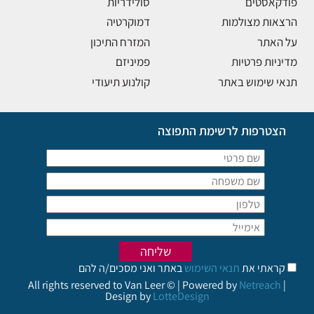
פודקאסטים
סולידריות
הרצאות מצולמות
דמוקרטיה
על האתר
המזרח התיכון
מדיניות פרטיות
פמיניזם
תנאי שימוש באתר
קולנוע תיעודי
הצטרפות לרשימת התפוצה
קראתי את
תנאי השימוש
באתר ואני מסכים/ה להם
All rights reserved to Van Leer © | Powered by
Netreach
|
Design by
LotteDesign