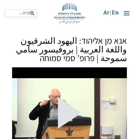
Ar
En
|
אנא מן אליהוד: اليهود الشرقيون
واللغة العربية | بروفيسور سامي
سموحة | פרופ’ סמי סמוחה