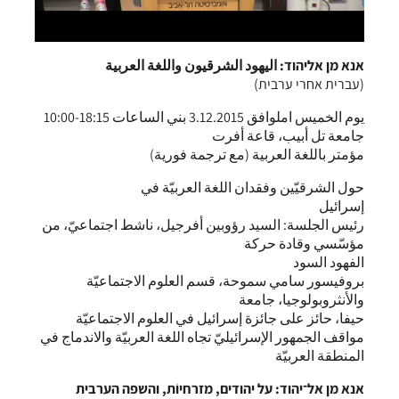
אנא מן אליהוד: اليهود الشرقيون واللغة العربية
(עברית אחרי ערבית)
يوم الخميس املوافق 3.12.2015 بني الساعات 18:15-10:00
جامعة تل أبيب، قاعة أفرت
مؤمتر باللغة العربية (مع ترجمة فورية)
حول الشرقيّين وفقدان اللغة العربيّة في
إسرائيل
رئيس الجلسة: السيد رؤوبين أفرجيل، ناشط اجتماعيّ، من
مؤسّسي وقادة حركة
الفهود السود
بروفيسور سامي سموحة، قسم العلوم الاجتماعيّة
والأنثروبولوجيا، جامعة
حيفا، حائز على جائزة إسرائيل في العلوم الاجتماعيّة
مواقف الجمهور الإسرائيليّ تجاه اللغة العربيّة والاندماج في
المنطقة العربيّة
אנא מן אל־יהוד: על יהודים, מזרחיוֹת, והשפה הערבית