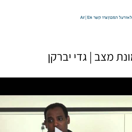
לאור
על המכון
צרו קשר
En
|
Ar
נת מצב | גדי יברקן