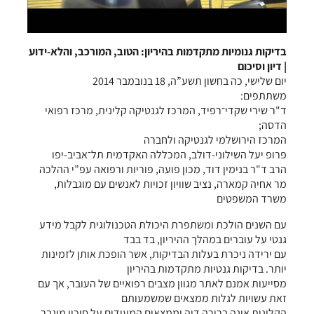
בדיקות גנומיות מתקדמות בהיריון: הטוב, המורכב, והלא-ידוע
| דיון וסיכום
יום שלישי, כה בחשון תשע”ה, 18 בנובמבר 2014
משתתפים:
ד"ר שירי שקדי־רפיד, המרכז לגנטיקה קלינית, מרכז רפואי
הדסה;
המרכז הירושלמי לגנטיקה ולחברה
פרופ יעל השילוני-דולב, המכללה האקדמית תל־אביב-יפו
הרב ד"ר בנימין דוד, מכון פועה, פוריות ורפואה עפ”י ההלכה
מר אחיה קמארה, נציב שוויון זכויות לאנשים עם מוגבלות,
משרד המשפטים
עם השנים הולכת ומשתפרת היכולת הטכנולוגית לקבל מידע
גנטי על עוברים במהלך ההיריון, בד בבד
עם ירידה ניכרת בעלות הבדיקות, אשר הופכת אותן לזמינות
יותר. בדיקות גנטיות מתקדמות בהיריון
מסייעות אמנם לאתר מגוון מצבים רפואיים של העובר, אך עם
זאת עשויות לגלות ממצאים שמשמעותם
הקלינית אינה ברורה דיה וממצאים המעידים על סיכון מוגבר