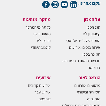
עקבו אחרינו:
על המכון
מחקר ומנהיגות
סגל המכון
כל תחומי המחקר
קמפוס ון ליר
מסעות דעת
האקדמיה ע"ש פולונסקי
פרס ון ליר
אירוח כנסים ואירועים
קולנוע תיעודי
תמיכה במכון
תרומות מישות מדינית זרה
צרו קשר
הוצאה לאור
אירועים
פרסומים אחרונים
אירועים קרובים
תיאוריה וביקורת
אירועי עבר
הזמן הזה
לוח שנה
מדיניות משלוחים וביטולים