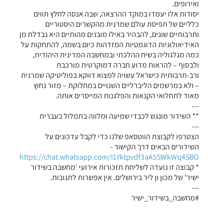
ואירופים.
יסודות אלו יעמדו במוקד ההרצאה, שבה אנסה לחלץ תווים
כלליים של תפיסת עולם שמרנית מהקשרים היסטוריים
ותרבותיים שונים, להבהיר באילו מובנים מהותיים היא נבדלת מן
האידיאולוגיות הדוגמטיות המזדהות כיום בשמה, להתחקות על
כמה מגלגוליה בשיח ההלכתי ובמחשבה המדינית היהודית,
ולבסוף – להראות מדוע חברה דמוקרטית מורכבת
ורב-תרבותית כישראל עשויה למצוא דווקא בפוליטיקה שמרנית
– ולא במרשמים הליברליים השנויים במחלוקת – מזור נחוץ
מאוד לתחלואי הקנאות והפלגנות המייסרים אותה.
---
** השידור מונגש לכבדי שמיעה ומלווה בתמלול בעברית
---
הצטרפו לקבוצת הווטסאפ שלנו כדי לקבל עדכונים על
השידורים הבאים דרך הקישור -
https://chat.whatsapp.com/I1Yktpvdf3aA5SWkWq4SBO
* קבוצה זו נועדה לשליחת תזכורות אירועי 'מחשבה בשידור
ישיר' של מכון ון ליר בירושלים. אין אפשרות לתגובות.
---
#מחשבה_בשידור_ישיר