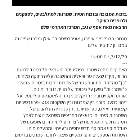
בזכות המבוכה ובזכות הטיח: שמרנות למתלבטים, לספקנים
ולכופרים בעיקר
הרצאה מאת אסף שגיב, המרכז האקדמי שלם
מנחה: פרופ' פיני איפרגן, אוניברסיטת בר-אילן ומרכז שפינוזה
במכון ון ליר בירושלים
3/12/20, יום חמישי
---
האם קיים מחנה שמרני בפוליטיקה הישראלית? בניגוד לרושם
הרווח, אין זו שאלה טריוויאלית והתשובה עליה רחוקה מלהיות
"כן" מהדהד. התיוג השגור של שדרות רחבות בימין הישראלי
כ"שמרניות" נשען על ניכוסה של תווית זו בידי חוגים
אורתודוקסיים ובידי רדיקלים מן הזן הלאומני-פופוליסטי, ועל
זיהוי כמעט מוכני בין שמרנות ובין השקפות אנטי-פרוגרסיביות
קיצוניות. ואולם, כפי שניווכח, הן סנגורֵיה הנלהבים של
השמרנות מימין הן מנאציה החריפים משמאל נוטים לאמץ
תמונה חלקית ומסולפת של צורה פוליטית זו, בהשפעתו של
מודל חיקוי אמריקני חדש יחסית ובעייתי, ומתעלמים מן
היסודות הספקניים והפרגמטיים שיצקו לתוכה שמרנים בריטים