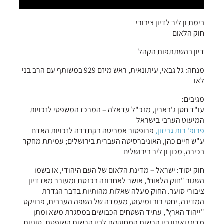
בימת ון ליר לדיון ציבורי
חוק הלאום
דיון בהשתתפות הקהל
מנחה: גל גבאי, עיתונאית, ראש מיזם 929 במשותף עם הרב בני
לאו
מגיבים:
עו"ד חסן ג'בארין, מנכ"ל עדאלה – המרכז המשפטי לזכויות
המיעוט הערבי בישראל
פרופ' רות גביזון,
פרופסור אמריטה בקתדרה לזכויות האדם
ע"ש חיים כהן, האוניברסיטה העברית בירושלים; עמיתת מחקר
בכירה, מכון ון ליר בירושלים
חוק יסוד: ישראל – מדינת הלאום של העם היהודי, או בשמו
השגור "חוק הלאום", אושר לאחרונה בכנסת ומעורר מאז דיון
ציבורי סוער. החוק מעלה שאלות מהותיות בדבר הגדרת
המדינה, יחסי רוב ומיעוט, מעמדה של השפה הערבית, פרויקט
"ייהוד הארץ", עתיד השטחים הכבושים במסגרת משא ומתן
מדיני ואיזון בין הרשות המחוקקת לבין הרשות השופטת. סוגיות