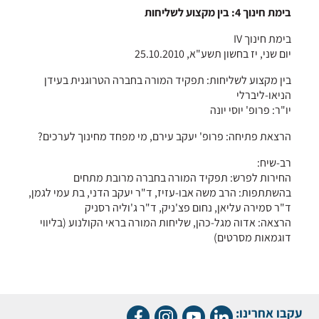
בימת חינוך 4: בין מקצוע לשליחות
בימת חינוך IV
יום שני, יז בחשון תשע"א, 25.10.2010
בין מקצוע לשליחות: תפקיד המורה בחברה הטרוגנית בעידן
הניאו-ליברלי
יו"ר: פרופ' יוסי יונה
הרצאת פתיחה: פרופ' יעקב עירם, מי מפחד מחינוך לערכים?
רב-שיח:
החירות לפרש: תפקיד המורה בחברה מרובת מתחים
בהשתתפות: הרב משה אבו-עזיז, ד"ר יעקב הדני, בת עמי לגמן,
ד"ר סמירה עליאן, נחום פצ'ניק, ד"ר ג'וליה רסניק
הרצאה: אדוה מגל-כהן, שליחות המורה בראי הקולנוע (בליווי
דוגמאות מסרטים)
עקבו אחרינו: