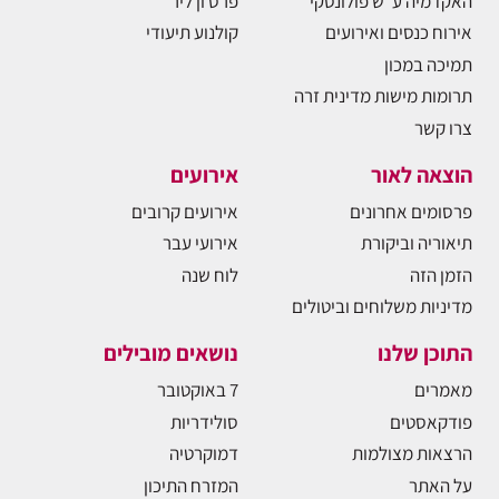
האקדמיה ע"ש פולונסקי
פרס ון ליר
אירוח כנסים ואירועים
קולנוע תיעודי
תמיכה במכון
תרומות מישות מדינית זרה
צרו קשר
הוצאה לאור
אירועים
פרסומים אחרונים
אירועים קרובים
תיאוריה וביקורת
אירועי עבר
הזמן הזה
לוח שנה
מדיניות משלוחים וביטולים
התוכן שלנו
נושאים מובילים
מאמרים
7 באוקטובר
פודקאסטים
סולידריות
הרצאות מצולמות
דמוקרטיה
על האתר
המזרח התיכון