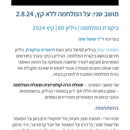
מושב שני: על המלחמה ללא קץ, 2.8.24
ביקורת המלחמה | גיליון 60 | קיץ 2024
בעריכת
ד"ר שאול סתר
הסמינר עסק
בגיליון 60 של כתב העת
תיאוריה וביקורת
, גיליון
חירום בנושא ביקורת המלחמה. הגיליון נכתב ונערך בחודשים
האחרונים ומבקש לעורר מחשבה מעמיקה על ההווה האסוני
שבו אנחנו נתונים מעמדה אנטי־לאומנית שאינה מקבלת את
גזרת המלחמה ומתנגדת לחורבן בעזה.
שני מושבי הסמינר –
שאלת הדה-קולוניזציה ושאלת המלחמה
– עסקו בסוגיות הללו תוך דיון במאמרי הגיליון, בהשתתפות
כותבי וכותבות המאמרים ומתדיינים נוספים.
בהשתתפות:
תניה הרי - תמונת מצב מעזה; טל יחזקאלי ורם בשן על המאמר
של שאול סתר; גל הרץ על המאמר של יובל קרמניצר; ורד מימון