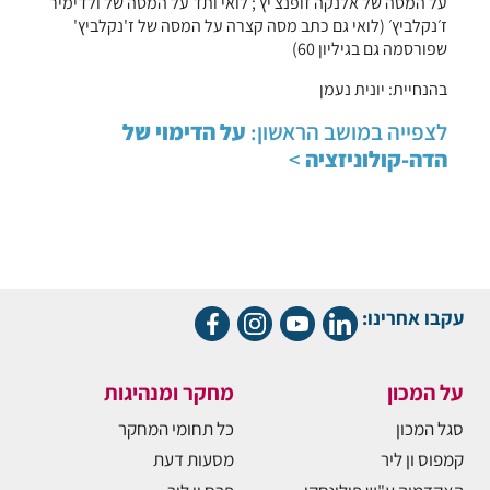
על המסה של אלנקה זופנצ׳יץ׳; לואי ותד על המסה של ולדימיר
ז׳נקלביץ׳ (לואי גם כתב מסה קצרה על המסה של ז'נקלביץ'
שפורסמה גם בגיליון 60)
בהנחיית: יונית נעמן
לצפייה במושב הראשון:
על הדימוי של
הדה-קולוניזציה
>
עקבו אחרינו:
על המכון
מחקר ומנהיגות
סגל המכון
כל תחומי המחקר
קמפוס ון ליר
מסעות דעת