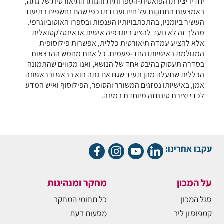
יחדיו יצירתו הפואטית-הספרותית והגותו התיאורטית של גתה,
באמצעות התחקות על חייו ועבודתו כפי שהם נחשפים בתיעוד
העשיר ביומניו, בהתכתבויותיו הענפות ובספרו האוטוביוגרפי.
מהלך זה לא נועד להציג ביוגרפיה אישית או אינטלקטואלית
אלא להציע עמדה תיאורטית כללית, אפשרות פילוסופית
המגולמת באישיותו החד-פעמית. כל אחת מחמש ההרצאות
בסדרה תעסוק בהיבט אחד של הנושא, ואנו מקווים שהתמונה
הכללית שתעלה מהן תעיד שגם אם גתה הוא בראש ובראשונה
אמן, באישיותו נמזגים המשורר והסופר, הפילוסוף ואיש המדע
לכדי יצירת סינתזה מיוחדת במינה.
עקבו אחרינו:
על המכון
מחקר ומנהיגות
סגל המכון
כל תחומי המחקר
קמפוס ון ליר
מסעות דעת