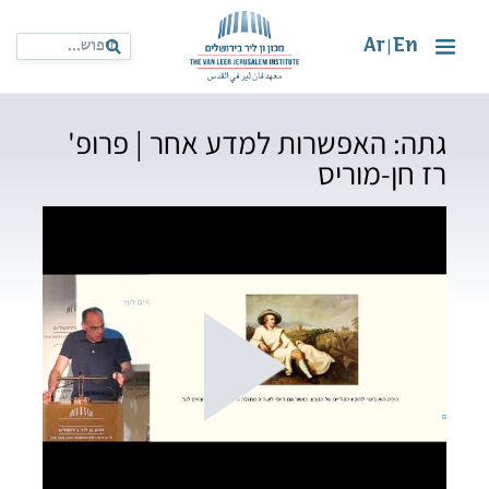
Ar
En
|
גתה: האפשרות למדע אחר | פרופ'
רז חן-מוריס