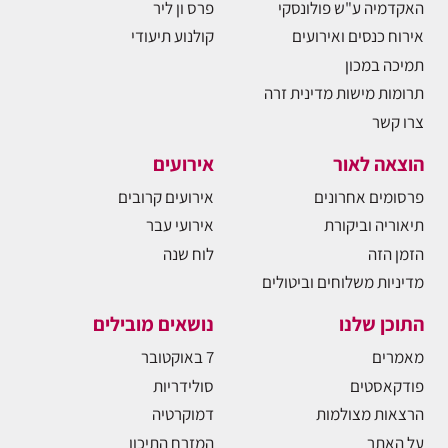
האקדמיה ע"ש פולונסקי
פרס ון ליר
אירוח כנסים ואירועים
קולנוע תיעודי
תמיכה במכון
תרומות מישות מדינית זרה
צרו קשר
הוצאה לאור
אירועים
פרסומים אחרונים
אירועים קרובים
תיאוריה וביקורת
אירועי עבר
הזמן הזה
לוח שנה
מדיניות משלוחים וביטולים
התוכן שלנו
נושאים מובילים
מאמרים
7 באוקטובר
פודקאסטים
סולידריות
הרצאות מצולמות
דמוקרטיה
על האתר
המזרח התיכון