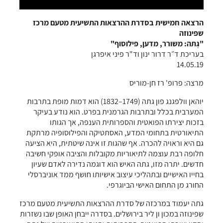
הרצאה חמישית בסדרת ההרצאות התשיעית מטעם מרכז
שפינוזה
"גֶתה: משורר, מדען, פילוסוף"
בעריכת ד״ר דרור ינון וד"ר פיני איפרגן
14.05.19
מרצה: פרופ' רז חן-מוריס
יוהאן וולפגנג פון גתה (1749–1832) הוא דמות מופת בתרבות
המערבית בכלל ובתרבות הגרמנית בפרט. הוא נודע בעיקר
בזכות יצירתו הפואטית והספרותית הענפה, אך הגותו
התיאורטית בתחומי המדע, האסתטיקה והפילוסופיה מרתקת
גם היא וראויה להכרה. אף שהגות זו אינה שיטתית, היא הציעה
חלופה רבת עוצמה לתיאוריות מקובלות והציבה אופקי חשיבה
חדשים. יתרה מזו, גתה האיש הוא דוגמה נדירה לאדם שעיון
בחייו האישיים ובתהליכי עיצוב אישיותו חושף ממד אוניברסלי
החורג מן התחום האישי הביוגרפי.
גתה יעמוד במרכזה של סדרת ההרצאות התשיעית מטעם מרכז
שפינוזה במכון ון ליר בירושלים. בסדרה ייבחן האופן שבו נשזרות