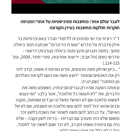
לעבר עולם אחר: מחשבות פמיניסטיות על אחרי המגיפה
חוקרות חולקות מחשבות בעידן הקורונה
ד"ר רונית עיר-שי מהתכנית ללימודי מגדר באוניברסיטת בר
אילן מדברת על מדרש "עשרת הדיברות" שכתבה תמר ביאלה.
מתוך: נחמה וינגרטן מינץ ותמר ביאלה (עורכות) דרשוני -
מדרשי נשים (תל אביב: ידיעות אחרונות, ספרי חמד, 2009, עמ'
114-115.)
"...כיוון שרחק משה מהנשים, ופרש מציפורה אשתו, קירב להר
רק את האנשים שנאמר "ויוצא משה את העם לקראת האלהים
מן המחנה" (שם,יט,יז).
ובאותה השעה שהיו רק גברים סביבותיו, כששמע משה את
הדברים, את "לא תעשה כל מלאכה", אמר בלבו: "ומי נענש
לעשות מלאכה אם לא האיש? ומשל מי עבדים ושפחות, מקנה
ובנים שהוא יכול לומר להם עשו מלאכה או תשבותו, אם לא של
האיש?", על כן כתב להם משה לשמור את השבת בלשון זכר.
ומשום שלא היה מעורב עם הבריות – בריות לשון נקבה – שלא
היה עם ציפורה אשתו זמן רב, לא זכר שגם לאשה יצר לחמוד,
ועל כן לא כלל אף אותן באותו הלאו.