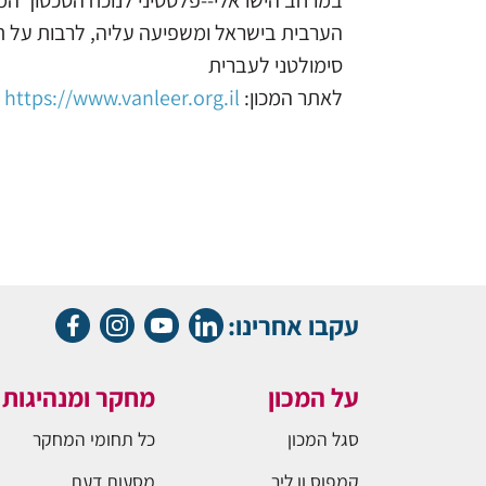
במרחב הישראלי--פלסטיני לנוכח הסכסוך ה
הערבית בישראל ומשפיעה עליה, לרבות על תפ
סימולטני לעברית
לאתר המכון:
https://www.vanleer.org.il
עקבו אחרינו:
על המכון
מחקר ומנהיגות
סגל המכון
כל תחומי המחקר
קמפוס ון ליר
מסעות דעת