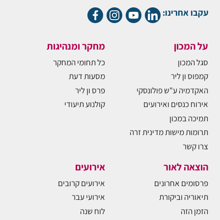
עקבו אחרינו:
על המכון
מחקר ומנהיגות
סגל המכון
כל תחומי המחקר
קמפוס ון ליר
מסעות דעת
האקדמיה ע"ש פולונסקי
פרס ון ליר
אירוח כנסים ואירועים
קולנוע תיעודי
תמיכה במכון
תרומות מישות מדינית זרה
צרו קשר
הוצאה לאור
אירועים
פרסומים אחרונים
אירועים קרובים
תיאוריה וביקורת
אירועי עבר
הזמן הזה
לוח שנה