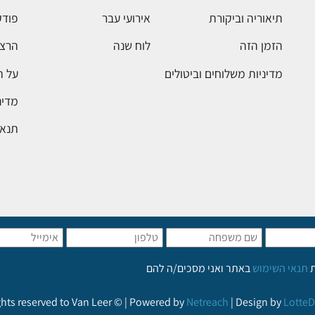
תיאוריה וביקורת
אירועי עבר
פודק
הזמן הזה
לוח שנה
הרצא
מדיניות משלוחים וביטולים
על 
מדינ
תנאי
ת
תנאי השימוש
באתר ואני מסכים/ה להם
ights reserved to Van Leer © | Powered by
Netreach
| Design by
LotteD