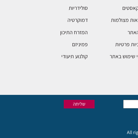
אסטים
סולידריות
ות מצולמות
דמוקרטיה
האתר
המזרח התיכון
יות פרטיות
פמיניזם
 שימוש באתר
קולנוע תיעודי
All r