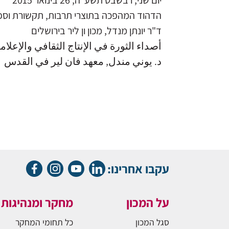
יום שני, ו בשבט תשע"ה, 26 בינואר 2015
הדהוד המהפכה בתוצרי תרבות, תקשורת וספ
ד"ר יונתן מנדל, מכון ון ליר בירושלים
أصداء الثورة في الإنتاج الثقافي والإعلام
د. يوني مندل, معهد فان لير في القدس
עקבו אחרינו:
על המכון
מחקר ומנהיגות
סגל המכון
כל תחומי המחקר