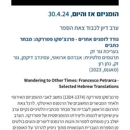
הומניזם אז והיום
, 30.4.24
ערב דיון לכבוד צאת הספר
נודד לזמנים אחרים - פרנצ'סקו פטררקה: מבחר
כתבים
בעריכת גור זק
תרגומים מלטינית: אברהם ארואטי, עמינדב דיקמן, גור
זק, נתן רון
(
מאגנס, 2023)
Wandering to Other Times: Francesco Petrarca -
Selected Hebrew Translations
פרנצ'סקו פטררקה (1304-1374)
נחשב לאבי ההומניזם האירופי
ולאחד המבשרים החשובים של הרנסנס האיטלקי. לרגל צאת
התרגום הראשון לעברית של מבחר מכתביו הלטיניים נקיים ערב
עיון שיוקדש להגותו וליצירתו ההומניסטית של פטררקה. הערב
ישלב בין מומחים לספרות והגות הרנסנס ליוצרים והוגים בולטים
מן הספרות העברית העכשווית מתוך ניסיון להרהר על האופנים