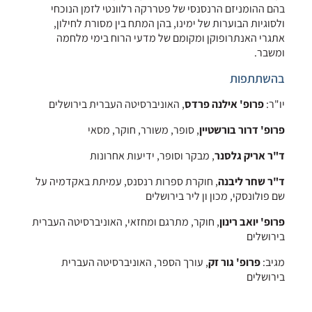
בהם ההומניזם הרנסנסי של פטררקה רלוונטי לזמן הנוכחי
ולסוגיות הבוערות של ימינו, בהן המתח בין מסורת לחילון,
אתגרי האנתרופוקן ומקומם של מדעי הרוח בימי מלחמה
ומשבר.
בהשתתפות
יו"ר:
פרופ' אילנה פרדס
, האוניברסיטה העברית בירושלים
פרופ' דרור בורשטיין
, סופר, משורר, חוקר, מסאי
ד"ר אריק גלסנר
, מבקר וסופר, ידיעות אחרונות
ד"ר שחר ליבנה
, חוקרת ספרות רנסנס, עמיתת באקדמיה על
שם פולונסקי, מכון ון ליר בירושלים
פרופ' יואב רינון
, חוקר, מתרגם ומחזאי, האוניברסיטה העברית
בירושלים
מגיב:
פרופ' גור זק
, עורך הספר, האוניברסיטה העברית
בירושלים