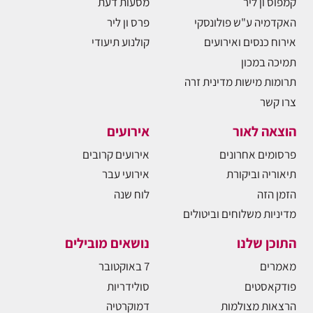
קמפוס ון ליר
מסעות דעת
האקדמיה ע"ש פולונסקי
פרס ון ליר
אירוח כנסים ואירועים
קולנוע תיעודי
תמיכה במכון
תרומות מישות מדינית זרה
צרו קשר
הוצאה לאור
אירועים
פרסומים אחרונים
אירועים קרובים
תיאוריה וביקורת
אירועי עבר
הזמן הזה
לוח שנה
מדיניות משלוחים וביטולים
התוכן שלנו
נושאים מובילים
מאמרים
7 באוקטובר
פודקאסטים
סולידריות
הרצאות מצולמות
דמוקרטיה