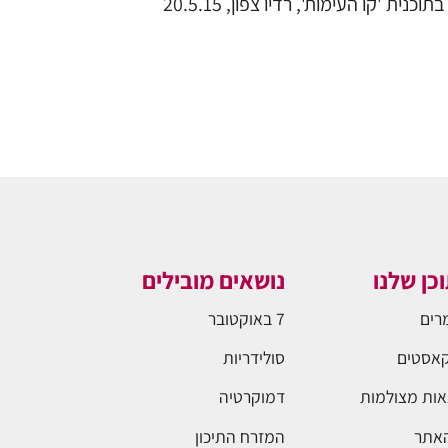
 'קו העימות', רדיו צפון, 20.5.15
כן שלנו
נושאים מובילים
רים
7 באוקטובר
אסטים
סולידריות
ות מצולמות
דמוקרטיה
האתר
המזרח התיכון