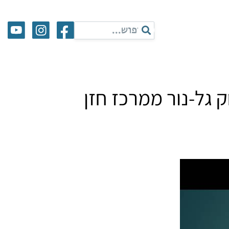
 גל-נור ממרכז חזן