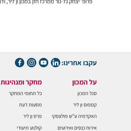
פרופ' יצחק גל-נור ממרכז חזן במכון ון ליר, ודני
עקבו אחרינו:
על המכון
מחקר ומנהיגות
סגל המכון
כל תחומי המחקר
קמפוס ון ליר
מסעות דעת
האקדמיה ע"ש פולונסקי
פרס ון ליר
אירוח כנסים ואירועים
קולנוע תיעודי