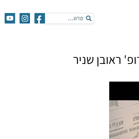
פ' ראובן שניר