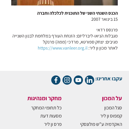
הכנס השנתי השני של התוכנית לכלכלה וחברה
15 בינואר 2007
פרנסס רדאי
מגבלות הניאו-ליברליזם: הזנחת העורף במלחמת לבנון השנייה
מגיבים: יצחק ספורטא, מרדכי (ממה) פרנקל
לאתר מכון ון ליר:
https://www.vanleer.org.il
עקבו אחרינו:
על המכון
מחקר ומנהיגות
סגל המכון
כל תחומי המחקר
קמפוס ון ליר
מסעות דעת
האקדמיה ע"ש פולונסקי
פרס ון ליר