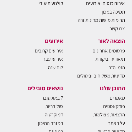
אירוח כנסים ואירועים
קולנוע תיעודי
תמיכה במכון
תרומות מישות מדינית זרה
צרו קשר
הוצאה לאור
אירועים
פרסומים אחרונים
אירועים קרובים
תיאוריה וביקורת
אירועי עבר
הזמן הזה
לוח שנה
מדיניות משלוחים וביטולים
התוכן שלנו
נושאים מובילים
מאמרים
7 באוקטובר
פודקאסטים
סולידריות
הרצאות מצולמות
דמוקרטיה
על האתר
המזרח התיכון
מדיניות פרטיות
פמיניזם