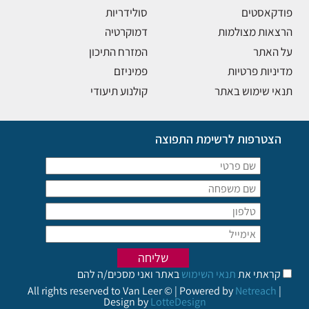
פודקאסטים
סולידריות
הרצאות מצולמות
דמוקרטיה
על האתר
המזרח התיכון
מדיניות פרטיות
פמיניזם
תנאי שימוש באתר
קולנוע תיעודי
הצטרפות לרשימת התפוצה
קראתי את
תנאי השימוש
באתר ואני מסכים/ה להם
All rights reserved to Van Leer © | Powered by
Netreach
|
Design by
LotteDesign