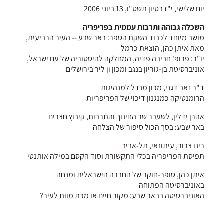
יום שלישי, י"ז בסיון תשס"ו, 13 ביוני 2006
השכלה גבוהה ותרבות עממית בפריפריה
מושב מיוחד לכבוד השקת הספר: באר שבע -- העיר הרביעית,
מאת איתן כהן, הוצאת כרמל
יו"ר: פרופ' חביבה פדיה, המחלקה להיסטוריה של עם ישראל,
אוניברסיטת בן-גוריון בנגב ומכון ון ליר בירושלים
ד"ר זאב דגני, מכון מנדל למנהיגות
הרומנטיקה כמנגנון דיכוי של הפריפריות
אהרן ידלין, לשעבר שר החינוך והתרבות, קיבוץ חצרים
באר שבע: בסך הכול סיפור של הצלחה
רינו צרור, עיתונאי, תל-אביב
תפיסת הפריפריה בכלי התקשורת וסוד הקסם במילה אותנטי
איתן כהן, סופר-חוקר של החברה הישראלית ומנחה
באוניברסיטה הפתוחה
האוניברסיטה בבאר שבע: מקור חיים או מכת מוות לעיר?