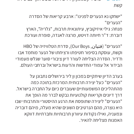
קשת
"ישחקו נא הנערים לפנינו": ארבע קריאות של הסדרה
"הנערים"
מנחה: גילי איזיקוביץ, עיתונאית תרבות, "גלריה", הארץ
דוברת: ד"ר חיותה דויטש, מרצה לאגדה, סופרת ועורכת
"הנערים" (فتیان, Our Boys), סדרת הטלוויזיה של HBO
וקשת, עוסקת בסיפור חטיפתו ורציחתו של הנער מוחמד אבו
ח'דיר. הסדרה הצליחה לעורר דיון ציבורי סוער שגלש מעמודי
הבידור אל עמודי החדשות והדעות בישראל וברחבי העולם.
בערב הדיון שיתקיים במכון ון ליר בירושלים נתבונן על
"הנערים" כעל יצירה תרבותית המרכזת בתוכה כמה
מהתהליכים המשמעותיים שעוברים כיום על החברה בישראל.
דרך דיונים וקריאות קולנועיות נבקש לברר מה הופך את
"הנערים" ליצירה שתופסת את הרגע ההיסטורי והתרבותי שבו
היא נוצרה, מהם הנרטיבים השונים שהיא מעלה, מיהם דובריה
ונמעניה, ואילו נקודות עיוורון תרבותיות וחברתיות דווקא
האמנות מצליחה להאיר.